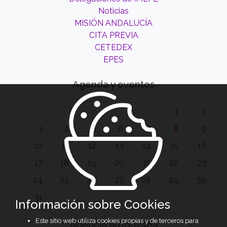
Noticias
MISIÓN ANDALUCÍA
CITA PREVIA
CETEDEX
EPES
Agenda y eventos
1
2
3
4
5
6
7
8
9
10
11
12
13
14
15
16
17
18
19
20
21
22
23
24
25
26
27
28
29
30
31
Información sobre Cookies
Este sitio web utiliza cookies propias y de terceros para
Agencia autorizada