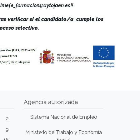
l: imefe_formacion@aytojaen.es‼️
ras verificar si el candidato/a cumple los
oceso selectivo.
Agencia autorizada
Sistema Nacional de Empleo
2
9
Ministerio de Trabajo y Economía
16
Social