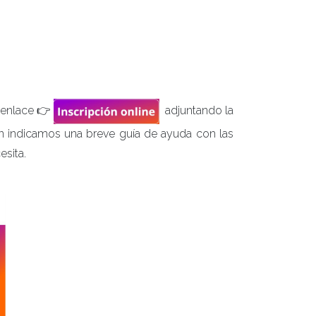
e enlace 👉
adjuntando la
ón indicamos una breve guía de ayuda con las
esita.