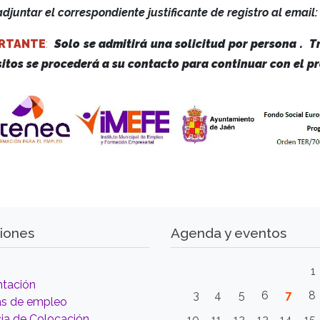
adjuntar el correspondiente justificante de registro al emai
RTANTE
:
Solo se admitirá una solicitud por persona . T
sitos se procederá a su contacto para continuar con el pr
iones
Agenda y eventos
1
ntación
3
4
5
6
7
8
as de empleo
ia de Colocación
10
11
12
13
14
15