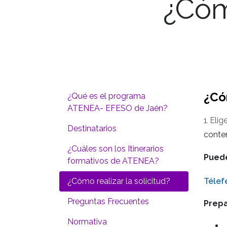
¿Cómo
¿Có
¿Qué es el programa
ATENEA- EFESO de Jaén?
1. Eli
Destinatarios
conten
¿Cuáles son los Itinerarios
Puede
formativos de ATENEA?
¿Cómo realizar la solicitud?
Télef
Preguntas Frecuentes
Prepa
Normativa