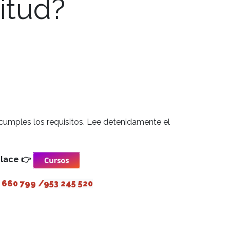
citud?
cumples los requisitos. Lee detenidamente el
nlace 👉
 660 799 /
953 245 520