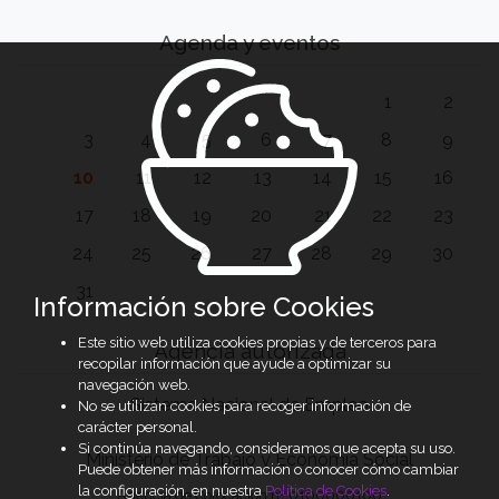
Agenda y eventos
1
2
3
4
5
6
7
8
9
10
11
12
13
14
15
16
17
18
19
20
21
22
23
24
25
26
27
28
29
30
31
Información sobre Cookies
Este sitio web utiliza cookies propias y de terceros para
Agencia autorizada
recopilar información que ayude a optimizar su
navegación web.
Sistema Nacional de Empleo
No se utilizan cookies para recoger información de
carácter personal.
Si continúa navegando, consideramos que acepta su uso.
Ministerio de Trabajo y Economía Social
Puede obtener más información o conocer cómo cambiar
la configuración, en nuestra
Política de Cookies
.
Agencia de Colocación nº 0100000100