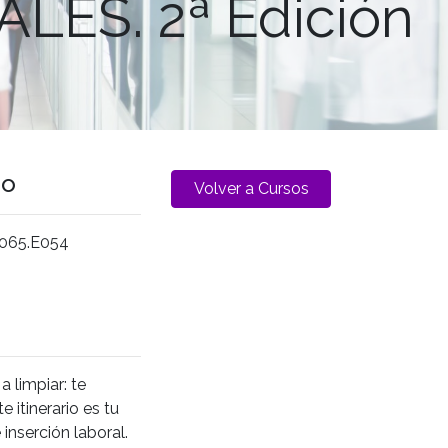
LES. 2ª Edición
go
Volver a Cursos
065.E054
 limpiar: te
 itinerario es tu
inserción laboral.