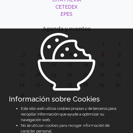
CETEDEX
EPES
Agenda y eventos
1
2
3
4
5
6
7
8
9
10
11
12
13
14
15
16
17
18
19
20
21
22
23
24
25
26
27
28
29
30
31
Información sobre Cookies
Este sitio web utiliza cookies propias y de terceros para
Agencia autorizada
recopilar información que ayude a optimizar su
navegación web.
Sistema Nacional de Empleo
No se utilizan cookies para recoger información de
carácter personal.