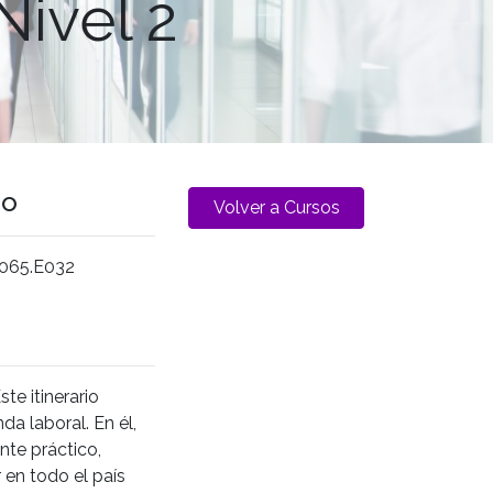
Nivel 2
go
Volver a Cursos
065.E032
te itinerario
a laboral. En él,
nte práctico,
 en todo el país