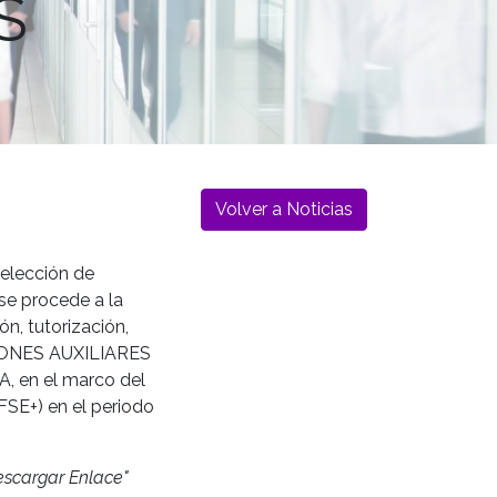
S
Volver a Noticias
selección de
se procede a la
n, tutorización,
CIONES AUXILIARES
 en el marco del
SE+) en el periodo
escargar Enlace"