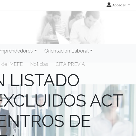
Acceder
mprendedores
Orientación Laboral
 de IMEFE
Noticias
CITA PREVIA
 LISTADO
EXCLUIDOS ACT
CENTROS DE