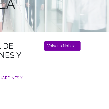
NEA
 DE
Volver a Noticias
NES Y
JARDINES Y