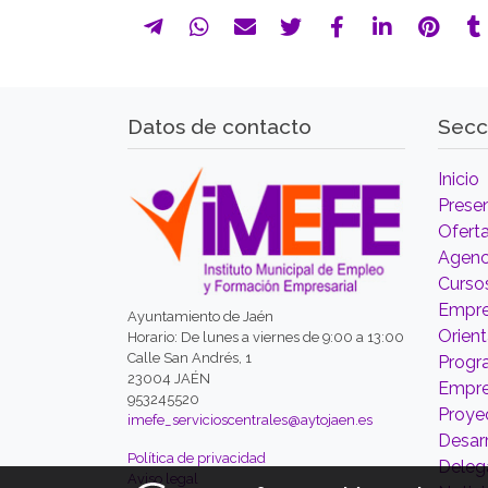
Datos de contacto
Secc
Inicio
Prese
Ofert
Agenc
Curso
Empre
Ayuntamiento de Jaén
Orien
Horario: De lunes a viernes de 9:00 a 13:00
Calle San Andrés, 1
Prog
23004 JAÉN
Empr
953245520
Proyec
imefe_servicioscentrales@aytojaen.es
Desarr
Política de privacidad
Deleg
Aviso legal