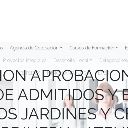
eo
Agencia de Colocación
Cursos de Formación
E
Proyectos Integrales
Desarrollo Local
Delegaciones
ION APROBACION
CETEDEX
MISIÓN ANDALUCÍA
EPES
DE ADMITIDOS Y 
OS JARDINES Y 