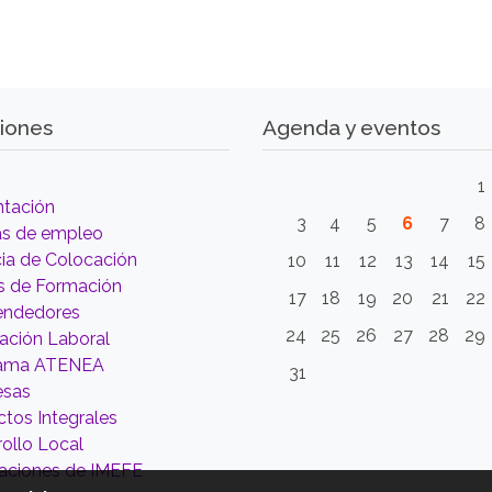
iones
Agenda y eventos
1
ntación
3
4
5
6
7
8
as de empleo
ia de Colocación
10
11
12
13
14
15
s de Formación
17
18
19
20
21
22
ndedores
24
25
26
27
28
29
tación Laboral
rama ATENEA
31
esas
tos Integrales
ollo Local
aciones de IMEFE