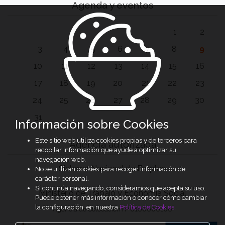
Agenda y eventos
1
2
3
4
5
6
7
8
9
10
11
12
13
14
15
16
17
18
19
20
21
22
23
24
25
26
27
28
29
30
31
Información sobre Cookies
Este sitio web utiliza cookies propias y de terceros para
Agencia autorizada
recopilar información que ayude a optimizar su
navegación web.
Sistema Nacional de Empleo
No se utilizan cookies para recoger información de
carácter personal.
Si continúa navegando, consideramos que acepta su uso.
Ministerio de Trabajo y Economía Social
Puede obtener más información o conocer cómo cambiar
la configuración, en nuestra
Política de Cookies
.
Agencia de Colocación nº 0100000100