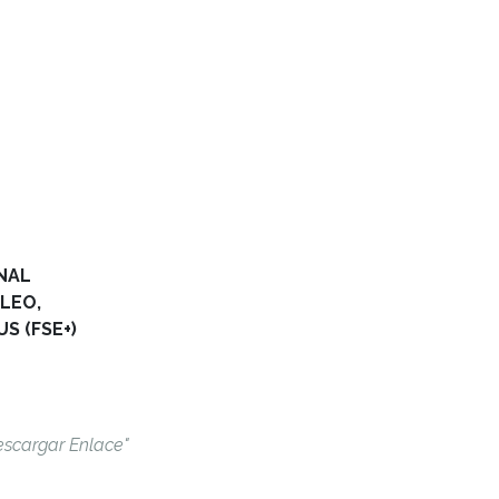
NAL
LEO,
S (FSE+)
escargar Enlace"