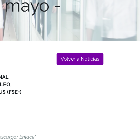
 mayo -
Volver a Noticias
NAL
LEO,
S (FSE+)
escargar Enlace"