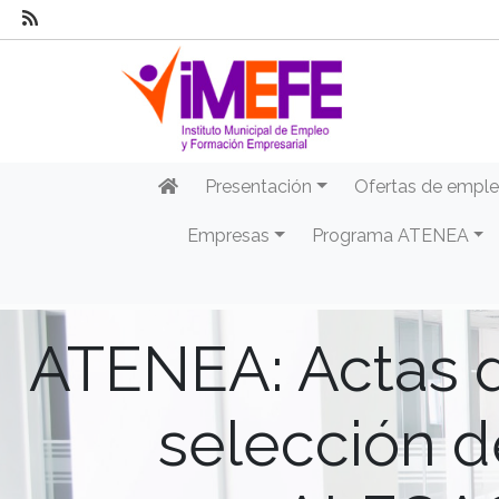
Presentación
Ofertas de empl
Empresas
Programa ATENEA
ATENEA: Actas de
selección d