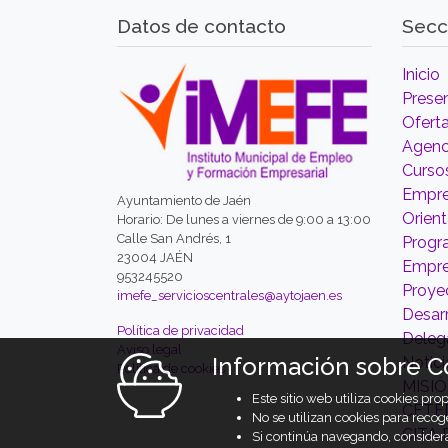
Datos de contacto
Secc
Inicio
Prese
Ofert
Agenc
Curso
Empre
Ayuntamiento de Jaén
Orien
Horario: De lunes a viernes de 9:00 a 13:00
Calle San Andrés, 1
Prog
23004 JAÉN
Empr
953245520
Proyec
imefe_servicioscentrales@aytojaen.es
Desarr
Política de privacidad
Deleg
Aviso legal
Información sobre C
Notici
Política de cookies
MISI
Este sitio web utiliza cookies pr
CETE
No se utilizan cookies para recog
CITA 
Si continúa navegando, conside