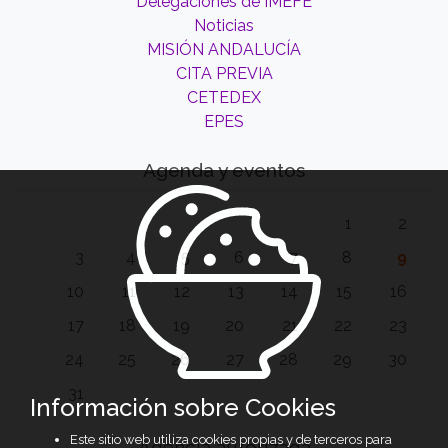
Delegaciones de IMEFE
Noticias
MISIÓN ANDALUCÍA
CITA PREVIA
CETEDEX
EPES
Agenda y eventos
1
2
3
4
5
6
7
8
9
10
11
12
13
14
15
16
17
18
19
20
21
22
23
24
25
26
27
28
29
30
31
Información sobre Cookies
Este sitio web utiliza cookies propias y de terceros para
Agencia autorizada