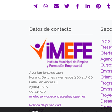
Datos de contacto
Secc
Inicio
Prese
Ofert
Agenc
Curso
Empre
Ayuntamiento de Jaén
Orien
Horario: De lunes a viernes de 9:00 a 13:00
Calle San Andrés, 1
Prog
23004 JAÉN
Empr
953245520
Proyec
imefe_servicioscentrales@aytojaen.es
Desarr
Política de privacidad
Deleg
Aviso legal