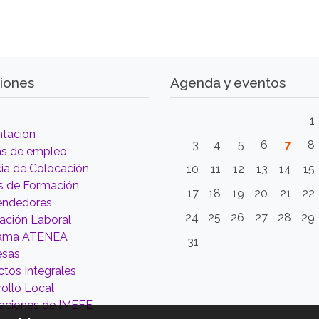
iones
Agenda y eventos
1
ntación
3
4
5
6
7
8
as de empleo
ia de Colocación
10
11
12
13
14
15
s de Formación
17
18
19
20
21
22
ndedores
24
25
26
27
28
29
tación Laboral
rama ATENEA
31
esas
tos Integrales
ollo Local
aciones de IMEFE