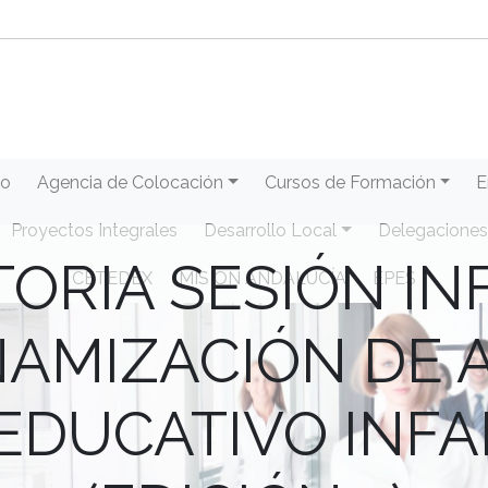
eo
Agencia de Colocación
Cursos de Formación
E
Proyectos Integrales
Desarrollo Local
Delegaciones
ORIA SESIÓN IN
CETEDEX
MISIÓN ANDALUCÍA
EPES
INAMIZACIÓN DE 
EDUCATIVO INFA