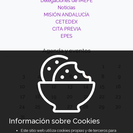
Delegaciones de IMEFE
Noticias
MISIÓN ANDALUCÍA
CETEDEX
CITA PREVIA
EPES
Agenda y eventos
1
2
3
4
5
6
7
8
9
10
11
12
13
14
15
16
17
18
19
20
21
22
23
24
25
26
27
28
29
30
31
Información sobre Cookies
Este sitio web utiliza cookies propias y de terceros para
Agencia autorizada