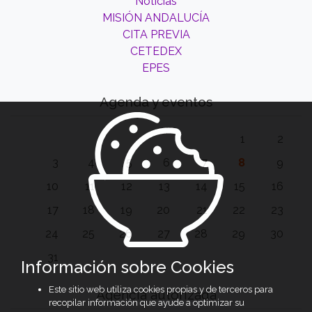
Noticias
MISIÓN ANDALUCÍA
CITA PREVIA
CETEDEX
EPES
Agenda y eventos
1
2
3
4
5
6
7
8
9
10
11
12
13
14
15
16
17
18
19
20
21
22
23
24
25
26
27
28
29
30
31
Información sobre Cookies
Este sitio web utiliza cookies propias y de terceros para
Agencia autorizada
recopilar información que ayude a optimizar su