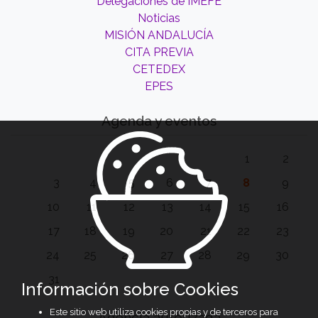
Delegaciones de IMEFE
Noticias
MISIÓN ANDALUCÍA
CITA PREVIA
CETEDEX
EPES
Agenda y eventos
1
2
3
4
5
6
7
8
9
10
11
12
13
14
15
16
17
18
19
20
21
22
23
24
25
26
27
28
29
30
31
Información sobre Cookies
Este sitio web utiliza cookies propias y de terceros para
Agencia autorizada