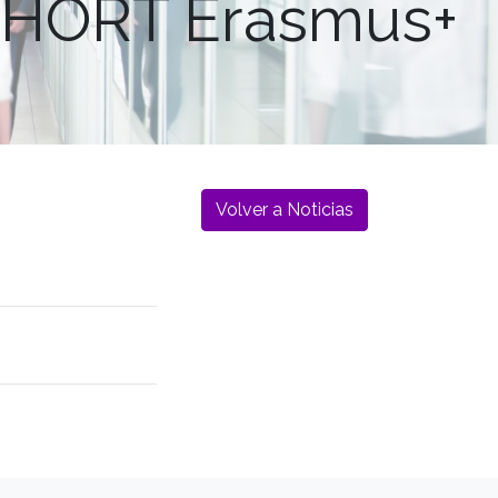
 SHORT Erasmus+
Volver a Noticias