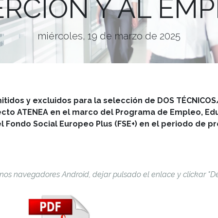
ERCIÓN Y AL EMP
miércoles, 19 de marzo de 2025
mitidos y excluidos para la selección de DOS
TÉCNICOS
yecto ATENEA en el marco
del Programa de Empleo, Ed
el Fondo Social
Europeo Plus (FSE+) en el periodo de 
nos navegadores Android, dejar pulsado el enlace y clickar "D