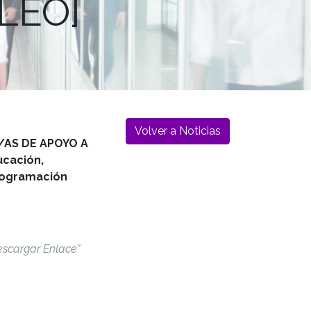
LEO]
Volver a Noticias
/AS DE APOYO A
ucación,
programación
escargar Enlace"