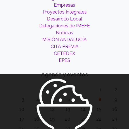
Empresas
Proyectos Integrales
Desarrollo Local
Delegaciones de IMEFE
Noticias
MISIÓN ANDALUCÍA
CITA PREVIA
CETEDEX
EPES
Agenda y eventos
1
2
3
4
5
6
7
8
9
10
11
12
13
14
15
16
17
18
19
20
21
22
23
24
25
26
27
28
29
30