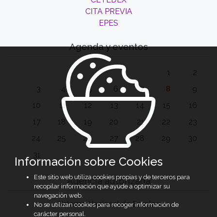
CITA PREVIA
EPES
Agenda y eventos
1
2
3
4
5
6
7
8
9
10
11
12
13
14
15
16
17
18
19
20
21
22
23
24
25
26
27
28
29
30
31
Información sobre Cookies
Este sitio web utiliza cookies propias y de terceros para
Agencia autorizada
recopilar información que ayude a optimizar su
navegación web.
Sistema Nacional de Empleo
No se utilizan cookies para recoger información de
carácter personal.