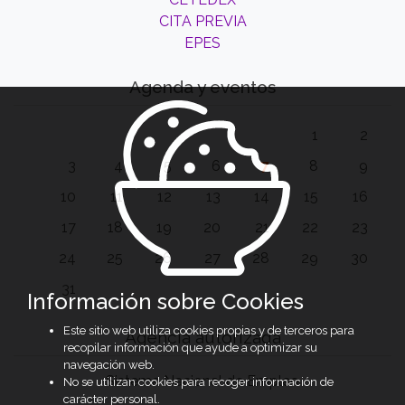
CITA PREVIA
EPES
Agenda y eventos
1
2
3
4
5
6
7
8
9
10
11
12
13
14
15
16
17
18
19
20
21
22
23
24
25
26
27
28
29
30
31
Información sobre Cookies
Este sitio web utiliza cookies propias y de terceros para
Agencia autorizada
recopilar información que ayude a optimizar su
navegación web.
Sistema Nacional de Empleo
No se utilizan cookies para recoger información de
carácter personal.