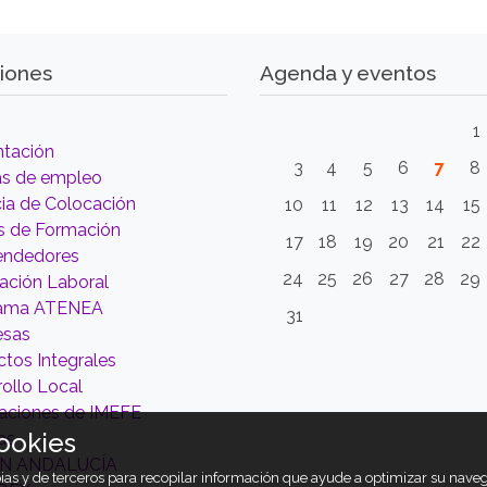
iones
Agenda y eventos
1
ntación
3
4
5
6
7
8
as de empleo
ia de Colocación
10
11
12
13
14
15
s de Formación
17
18
19
20
21
22
ndedores
24
25
26
27
28
29
tación Laboral
rama ATENEA
31
esas
tos Integrales
ollo Local
aciones de IMEFE
ookies
as
ÓN ANDALUCÍA
opias y de terceros para recopilar información que ayude a optimizar su nav