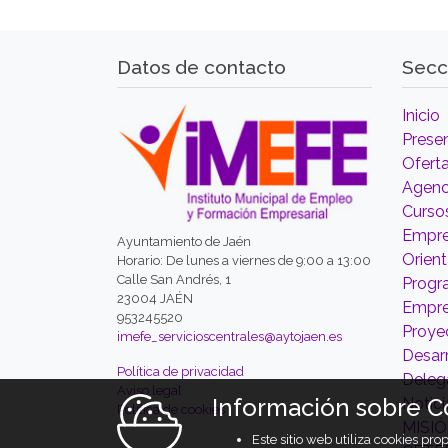
Datos de contacto
Secc
Inicio
Prese
Ofert
Agenc
Curso
Empre
Ayuntamiento de Jaén
Orien
Horario: De lunes a viernes de 9:00 a 13:00
Calle San Andrés, 1
Prog
23004 JAÉN
Empr
953245520
Proyec
imefe_servicioscentrales@aytojaen.es
Desarr
Política de privacidad
Deleg
Aviso legal
Información sobre C
Notici
Política de cookies
MISI
Este sitio web utiliza cookies pr