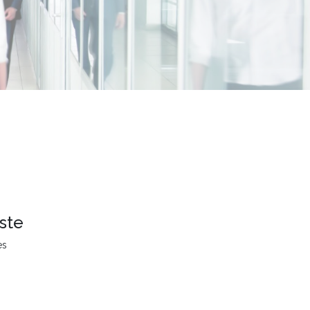
ste
es