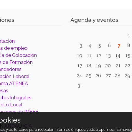
iones
Agenda y eventos
1
ntación
3
4
5
6
7
8
as de empleo
ia de Colocación
10
11
12
13
14
15
s de Formación
17
18
19
20
21
22
ndedores
24
25
26
27
28
29
tación Laboral
rama ATENEA
31
esas
tos Integrales
ollo Local
aciones de IMEFE
ookies
as
ÓN ANDALUCÍA
opias y de terceros para recopilar información que ayude a optimizar su nav