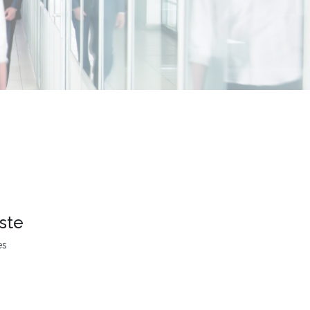
ste
es