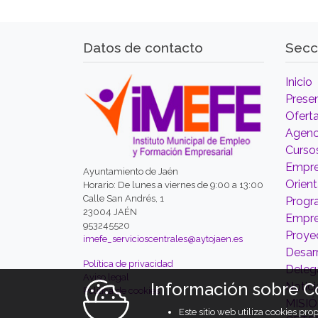
Datos de contacto
Secc
Inicio
Prese
Ofert
Agenc
Curso
Empre
Ayuntamiento de Jaén
Orien
Horario: De lunes a viernes de 9:00 a 13:00
Calle San Andrés, 1
Prog
23004 JAÉN
Empr
953245520
Proyec
imefe_servicioscentrales@aytojaen.es
Desarr
Política de privacidad
Deleg
Aviso legal
Información sobre C
Notici
Política de cookies
MISI
Este sitio web utiliza cookies pr