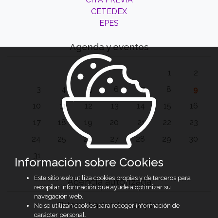
CETEDEX
EPES
Agenda y eventos
1
2
3
4
5
6
7
8
9
10
11
12
13
14
15
16
17
18
19
20
21
22
23
24
25
26
27
28
29
30
31
Información sobre Cookies
Este sitio web utiliza cookies propias y de terceros para
Agencia autorizada
recopilar información que ayude a optimizar su
navegación web.
Sistema Nacional de Empleo
No se utilizan cookies para recoger información de
carácter personal.