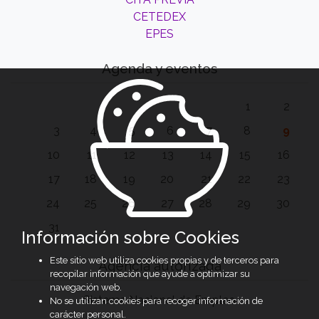
CETEDEX
EPES
Agenda y eventos
1
2
3
4
5
6
7
8
9
10
11
12
13
14
15
16
17
18
19
20
21
22
23
24
25
26
27
28
29
30
31
Información sobre Cookies
Este sitio web utiliza cookies propias y de terceros para
Agencia autorizada
recopilar información que ayude a optimizar su
navegación web.
Sistema Nacional de Empleo
No se utilizan cookies para recoger información de
carácter personal.