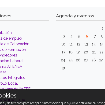
iones
Agenda y eventos
1
ntación
3
4
5
6
7
8
as de empleo
ia de Colocación
10
11
12
13
14
15
s de Formación
17
18
19
20
21
22
ndedores
24
25
26
27
28
29
tación Laboral
rama ATENEA
31
esas
tos Integrales
ollo Local
aciones de IMEFE
ookies
as
ÓN ANDALUCÍA
opias y de terceros para recopilar información que ayude a optimizar su nav