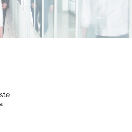
ste
es