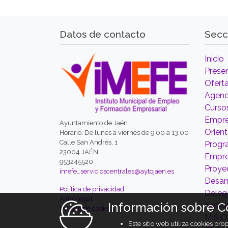
Datos de contacto
Secc
Inicio
Prese
Ofert
Agenc
Curso
Empre
Ayuntamiento de Jaén
Orien
Horario: De lunes a viernes de 9:00 a 13:00
Calle San Andrés, 1
Prog
23004 JAÉN
Empr
953245520
Proyec
imefe_servicioscentrales@aytojaen.es
Desarr
Política de privacidad
Deleg
Aviso legal
Información sobre C
Notici
Política de cookies
MISI
Este sitio web utiliza cookies pr