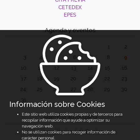
CETEDEX
EPES
Agenda y eventos
1
2
3
4
5
6
7
8
9
10
11
12
13
14
15
16
17
18
19
20
21
22
23
24
25
26
27
28
29
30
31
Información sobre Cookies
Este sitio web utiliza cookies propias y de terceros para
Agencia autorizada
recopilar información que ayude a optimizar su
navegación web.
Sistema Nacional de Empleo
No se utilizan cookies para recoger información de
carácter personal.