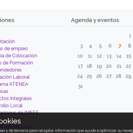
iones
Agenda y eventos
1
ntación
3
4
5
6
7
8
as de empleo
ia de Colocación
10
11
12
13
14
15
s de Formación
17
18
19
20
21
22
ndedores
24
25
26
27
28
29
tación Laboral
rama ATENEA
31
esas
tos Integrales
ollo Local
aciones de IMEFE
ookies
as
ÓN ANDALUCÍA
opias y de terceros para recopilar información que ayude a optimizar su nav