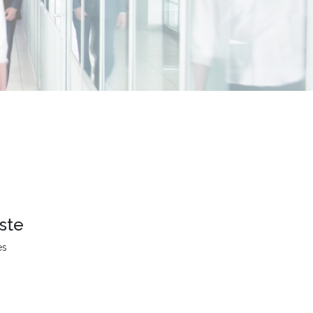
ste
es