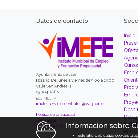
Datos de contacto
Secc
Inicio
Prese
Ofert
Agenc
Curso
Empre
Ayuntamiento de Jaén
Orien
Horario: De lunes a viernes de 9:00 a 13:00
Calle San Andrés, 1
Prog
23004 JAÉN
Empr
953245520
Proyec
imefe_servicioscentrales@aytojaen.es
Desarr
Política de privacidad
Deleg
Aviso legal
Información sobre C
Notici
Política de cookies
MISI
Este sitio web utiliza cookies pr