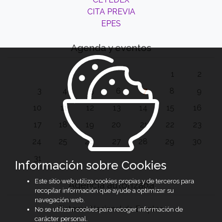
CITA PREVIA
EPES
Agenda y eventos
1
2
3
4
5
6
7
8
9
10
11
12
13
14
15
16
17
18
19
20
21
22
23
24
25
26
27
28
29
30
31
Información sobre Cookies
Este sitio web utiliza cookies propias y de terceros para
Agencia autorizada
recopilar información que ayude a optimizar su
navegación web.
Sistema Nacional de Empleo
No se utilizan cookies para recoger información de
carácter personal.