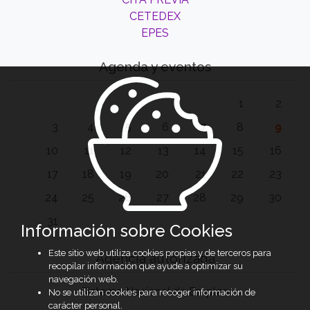
CETEDEX
EPES
Agenda y eventos
1
2
3
4
5
6
7
8
9
10
11
12
13
14
15
16
17
18
19
20
21
22
23
24
25
26
27
28
29
30
31
Información sobre Cookies
Este sitio web utiliza cookies propias y de terceros para
Agencia autorizada
recopilar información que ayude a optimizar su
navegación web.
Sistema Nacional de Empleo
No se utilizan cookies para recoger información de
carácter personal.