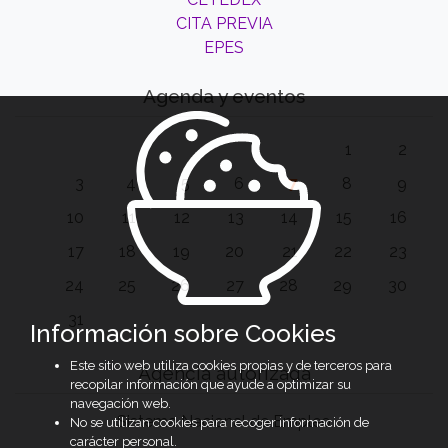
CITA PREVIA
EPES
Agenda y eventos
1
2
3
4
5
6
7
8
9
10
11
12
13
14
15
16
17
18
19
20
21
22
23
24
25
26
27
28
29
30
31
Información sobre Cookies
Este sitio web utiliza cookies propias y de terceros para
Agencia autorizada
recopilar información que ayude a optimizar su
navegación web.
Sistema Nacional de Empleo
No se utilizan cookies para recoger información de
carácter personal.