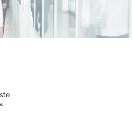
ste
es