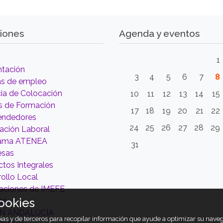
iones
Agenda y eventos
1
ntación
3
4
5
6
7
8
as de empleo
ia de Colocación
10
11
12
13
14
15
s de Formación
17
18
19
20
21
22
ndedores
24
25
26
27
28
29
tación Laboral
rama ATENEA
31
esas
tos Integrales
ollo Local
aciones de IMEFE
ookies
as
ÓN ANDALUCÍA
opias y de terceros para recopilar información que ayude a optimizar su nav