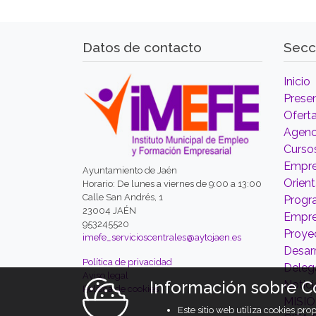
Datos de contacto
Secc
Inicio
Prese
Ofert
Agenc
Curso
Empre
Ayuntamiento de Jaén
Orien
Horario: De lunes a viernes de 9:00 a 13:00
Calle San Andrés, 1
Prog
23004 JAÉN
Empr
953245520
Proyec
imefe_servicioscentrales@aytojaen.es
Desarr
Política de privacidad
Deleg
Aviso legal
Información sobre C
Notici
Política de cookies
MISI
Este sitio web utiliza cookies pr