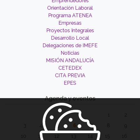
Emprendedores
Orientación Laboral
Programa ATENEA
Empresas
Proyectos Integrales
Desarrollo Local
Delegaciones de IMEFE
Noticias
MISIÓN ANDALUCÍA
CETEDEX
CITA PREVIA
EPES
Agenda y eventos
1
2
3
4
5
6
7
8
9
10
11
12
13
14
15
16